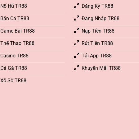
Nổ Hũ TR88
Đăng Ký TR88
Bắn Cá TR88
Đăng Nhập TR88
Game Bài TR88
Nạp Tiền TR88
Thể Thao TR88
Rút Tiền TR88
Casino TR88
Tải App TR88
Đá Gà TR88
Khuyến Mãi TR88
Xổ Số TR88