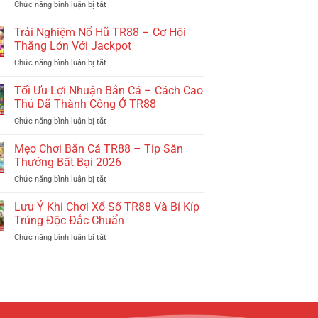
Chức năng bình luận bị tắt
ở
Số
Và
Tỷ
TR88
Vào
Lệ
Trải Nghiệm Nổ Hũ TR88 – Cơ Hội
–
Tiền
Thắng
Cơ
Thắng Lớn Với Jackpot
Chính
Trong
Hội
Xác
Chức năng bình luận bị tắt
ở
Nổ
Thắng
Trải
Hũ
Lớn
Nghiệm
Tối Ưu Lợi Nhuận Bắn Cá – Cách Cao
TR88:
Mỗi
Nổ
Hướng
Thủ Đã Thành Công Ở TR88
Ngày
Hũ
Dẫn
Chức năng bình luận bị tắt
ở
TR88
Đổi
Tối
–
Đời
Ưu
Mẹo Chơi Bắn Cá TR88 – Tip Săn
Cơ
Tại
Lợi
Hội
Thưởng Bất Bại 2026
Đây
Nhuận
Thắng
Chức năng bình luận bị tắt
ở
Bắn
Lớn
Mẹo
Cá
Với
Chơi
Lưu Ý Khi Chơi Xổ Số TR88 Và Bí Kíp
–
Jackpot
Bắn
Cách
Trúng Độc Đắc Chuẩn
Cá
Cao
Chức năng bình luận bị tắt
ở
TR88
Thủ
Lưu
–
Đã
Ý
Tip
Thành
Khi
Săn
Công
Chơi
Thưởng
Ở
Xổ
Bất
TR88
Số
Bại