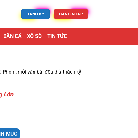
ĐĂNG KÝ
ĐĂNG NHẬP
BẮN CÁ
XỔ SỐ
TIN TỨC
và Phỏm, mỗi ván bài đều thử thách kỹ
g Lớn
NH MỤC