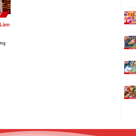
 Làm
ờng