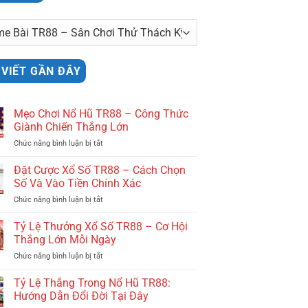
 VIẾT GẦN ĐÂY
Mẹo Chơi Nổ Hũ TR88 – Công Thức
Giành Chiến Thắng Lớn
Chức năng bình luận bị tắt
ở
Mẹo
Chơi
Đặt Cược Xổ Số TR88 – Cách Chọn
Nổ
Số Và Vào Tiền Chính Xác
Hũ
Chức năng bình luận bị tắt
ở
TR88
Đặt
–
Cược
Tỷ Lệ Thưởng Xổ Số TR88 – Cơ Hội
Công
Xổ
Thức
Thắng Lớn Mỗi Ngày
Số
Giành
Chức năng bình luận bị tắt
ở
TR88
Chiến
Tỷ
–
Thắng
Lệ
Tỷ Lệ Thắng Trong Nổ Hũ TR88:
Cách
Lớn
Thưởng
Chọn
Hướng Dẫn Đổi Đời Tại Đây
Xổ
Số