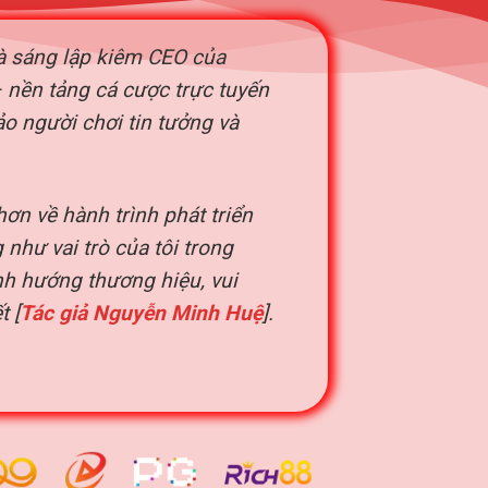
TR88
2026
Và
Bí
à sáng lập kiêm CEO của
Kíp
Trúng
 nền tảng cá cược trực tuyến
Độc
Đắc
ảo người chơi tin tưởng và
Chuẩn
 hơn về hành trình phát triển
hư vai trò của tôi trong
nh hướng thương hiệu, vui
t [
Tác giả Nguyễn Minh Huệ
].