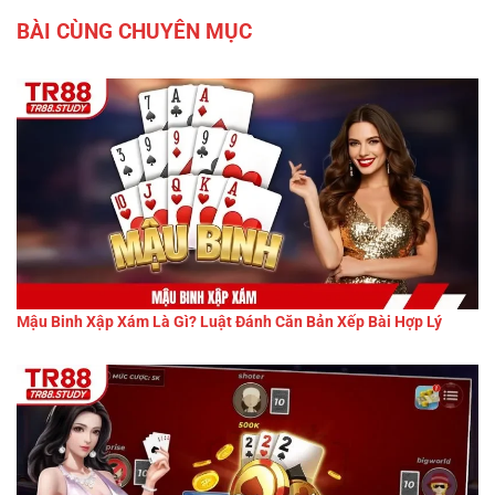
BÀI CÙNG CHUYÊN MỤC
Mậu Binh Xập Xám Là Gì? Luật Đánh Căn Bản Xếp Bài Hợp Lý