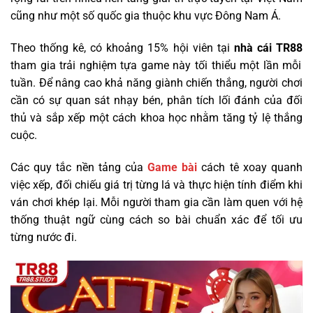
cũng như một số quốc gia thuộc khu vực Đông Nam Á.
Theo thống kê, có khoảng 15% hội viên tại
nhà cái TR88
tham gia trải nghiệm tựa game này tối thiểu một lần mỗi
tuần. Để nâng cao khả năng giành chiến thắng, người chơi
cần có sự quan sát nhạy bén, phân tích lối đánh của đối
thủ và sắp xếp một cách khoa học nhằm tăng tỷ lệ thắng
cuộc.
Các quy tắc nền tảng của
Game bài
cách tê xoay quanh
việc xếp, đối chiếu giá trị từng lá và thực hiện tính điểm khi
ván chơi khép lại. Mỗi người tham gia cần làm quen với hệ
thống thuật ngữ cùng cách so bài chuẩn xác để tối ưu
từng nước đi.