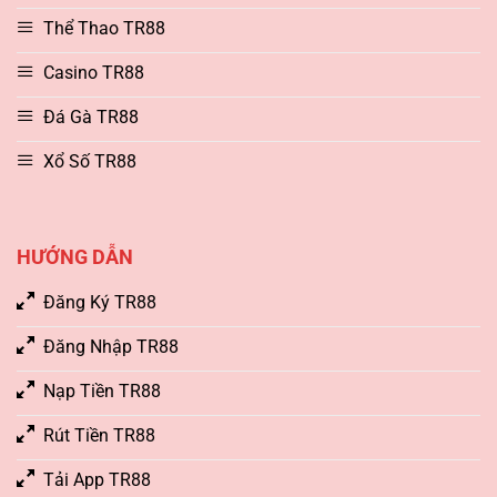
Thể Thao TR88
Casino TR88
Đá Gà TR88
Xổ Số TR88
HƯỚNG DẪN
Đăng Ký TR88
Đăng Nhập TR88
Nạp Tiền TR88
Rút Tiền TR88
Tải App TR88