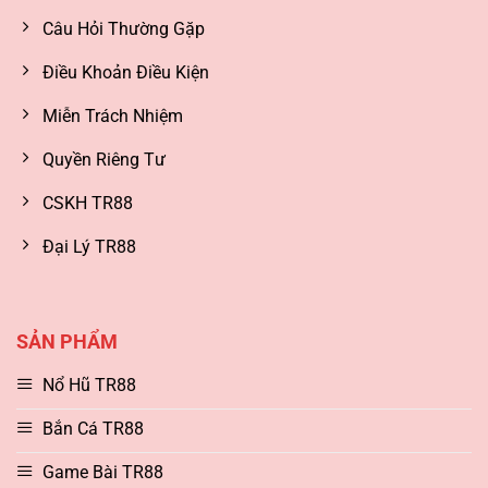
Câu Hỏi Thường Gặp
Điều Khoản Điều Kiện
Miễn Trách Nhiệm
Quyền Riêng Tư
CSKH TR88
Đại Lý TR88
SẢN PHẨM
Nổ Hũ TR88
Bắn Cá TR88
Game Bài TR88