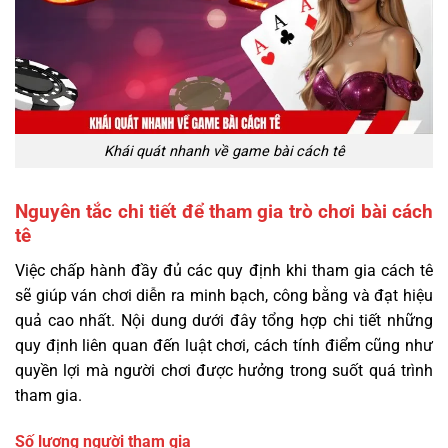
Khái quát nhanh về game bài cách tê
Nguyên tắc chi tiết để tham gia trò chơi bài cách
tê
Việc chấp hành đầy đủ các quy định khi tham gia cách tê
sẽ giúp ván chơi diễn ra minh bạch, công bằng và đạt hiệu
quả cao nhất. Nội dung dưới đây tổng hợp chi tiết những
quy định liên quan đến luật chơi, cách tính điểm cũng như
quyền lợi mà người chơi được hưởng trong suốt quá trình
tham gia.
Số lượng người tham gia