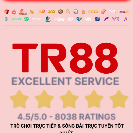
TRÒ CHƠI TRỰC TIẾP & SÒNG BÀI TRỰC TUYẾN TỐT