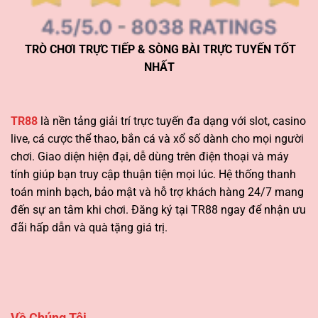
TRÒ CHƠI TRỰC TIẾP & SÒNG BÀI TRỰC TUYẾN TỐT
NHẤT
TR88
là nền tảng giải trí trực tuyến đa dạng với slot, casino
live, cá cược thể thao, bắn cá và xổ số dành cho mọi người
chơi. Giao diện hiện đại, dễ dùng trên điện thoại và máy
tính giúp bạn truy cập thuận tiện mọi lúc. Hệ thống thanh
toán minh bạch, bảo mật và hỗ trợ khách hàng 24/7 mang
đến sự an tâm khi chơi. Đăng ký tại TR88 ngay để nhận ưu
đãi hấp dẫn và quà tặng giá trị.
Về Chúng Tôi