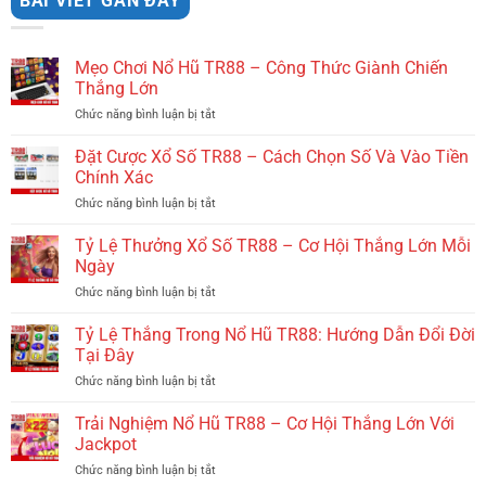
BÀI VIẾT GẦN ĐÂY
Mẹo Chơi Nổ Hũ TR88 – Công Thức Giành Chiến
Thắng Lớn
Chức năng bình luận bị tắt
ở
Mẹo
Chơi
Đặt Cược Xổ Số TR88 – Cách Chọn Số Và Vào Tiền
Nổ
Chính Xác
Hũ
Chức năng bình luận bị tắt
ở
TR88
Đặt
–
Cược
Tỷ Lệ Thưởng Xổ Số TR88 – Cơ Hội Thắng Lớn Mỗi
Công
Xổ
Thức
Ngày
Số
Giành
Chức năng bình luận bị tắt
ở
TR88
Chiến
Tỷ
–
Thắng
Lệ
Tỷ Lệ Thắng Trong Nổ Hũ TR88: Hướng Dẫn Đổi Đời
Cách
Lớn
Thưởng
Chọn
Tại Đây
Xổ
Số
Chức năng bình luận bị tắt
ở
Số
Và
Tỷ
TR88
Vào
Lệ
Trải Nghiệm Nổ Hũ TR88 – Cơ Hội Thắng Lớn Với
–
Tiền
Thắng
Cơ
Jackpot
Chính
Trong
Hội
Xác
Chức năng bình luận bị tắt
ở
Nổ
Thắng