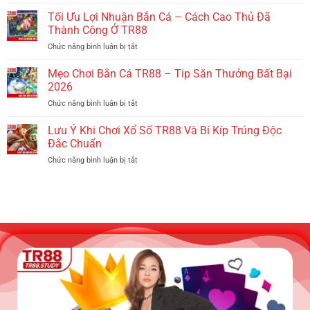
Trải
Hũ
Lớn
Nghiệm
Tối Ưu Lợi Nhuận Bắn Cá – Cách Cao Thủ Đã
TR88:
Mỗi
Nổ
Hướng
Thành Công Ở TR88
Ngày
Hũ
Dẫn
Chức năng bình luận bị tắt
ở
TR88
Đổi
Tối
–
Đời
Ưu
Mẹo Chơi Bắn Cá TR88 – Tip Săn Thưởng Bất Bại
Cơ
Tại
Lợi
Hội
2026
Đây
Nhuận
Thắng
Chức năng bình luận bị tắt
ở
Bắn
Lớn
Mẹo
Cá
Với
Chơi
Lưu Ý Khi Chơi Xổ Số TR88 Và Bí Kíp Trúng Độc
–
Jackpot
Bắn
Cách
Đắc Chuẩn
Cá
Cao
Chức năng bình luận bị tắt
ở
TR88
Thủ
Lưu
–
Đã
Ý
Tip
Thành
Khi
Săn
Công
Chơi
Thưởng
Ở
Xổ
Bất
TR88
Số
Bại
TR88
2026
Và
Bí
Kíp
Trúng
Độc