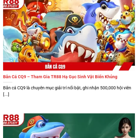
Bắn Cá CQ9 – Tham Gia TR88 Hạ Gục Sinh Vật Biển Khủng
Bắn cá CQ9 là chuyên mục giải trí nổi bật, ghi nhận 500,000 hội viên
[...]