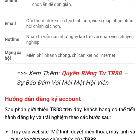
online
cho vấn đề đơn giản.
Gửi thư đính kèm cả tệp hình ảnh, video giúp nhận phản
Email
hồi chính xác hơn.
Nhận tư vấn gần như ngay lập tức với nhân viên chuyên
Hotline
nghiệp.
Mạng xã
Miễn phí, nhanh chóng, chỉ cần kết nối internet.
hội
=>> Xem Thêm:
Quyền Riêng Tư TR88
–
Sự Bảo Đảm Với Mỗi Một Hội Viên
Hướng dẫn đăng ký account
Sau phần giới thiệu TR88 trên đây, khách hàng có thể tiến
hành đăng ký và trải nghiệm theo các bước sau:
Truy cập website: Mở trình duyệt điện thoại, máy tính và
truy cập tới trang chính thức của
TR88
.