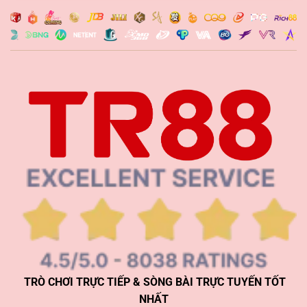
TRÒ CHƠI TRỰC TIẾP & SÒNG BÀI TRỰC TUYẾN TỐT
NHẤT