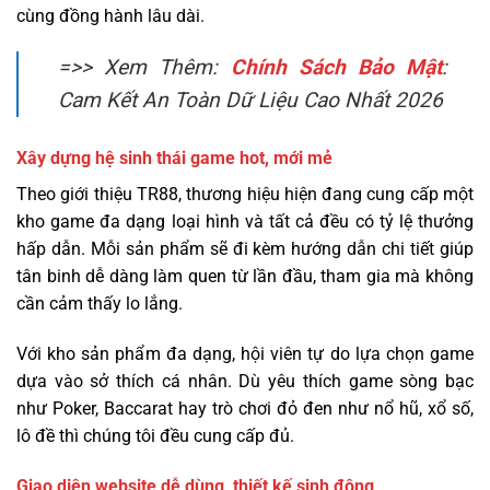
cùng đồng hành lâu dài.
=>> Xem Thêm:
Chính Sách Bảo Mật
:
Cam Kết An Toàn Dữ Liệu Cao Nhất 2026
Xây dựng hệ sinh thái game hot, mới mẻ
Theo giới thiệu TR88, thương hiệu hiện đang cung cấp một
kho game đa dạng loại hình và tất cả đều có tỷ lệ thưởng
hấp dẫn. Mỗi sản phẩm sẽ đi kèm hướng dẫn chi tiết giúp
tân binh dễ dàng làm quen từ lần đầu, tham gia mà không
cần cảm thấy lo lắng.
Với kho sản phẩm đa dạng, hội viên tự do lựa chọn game
dựa vào sở thích cá nhân. Dù yêu thích game sòng bạc
như Poker, Baccarat hay trò chơi đỏ đen như nổ hũ, xổ số,
lô đề thì chúng tôi đều cung cấp đủ.
Giao diện website dễ dùng, thiết kế sinh động