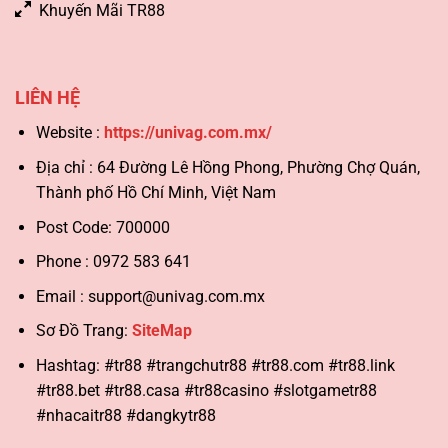
Khuyến Mãi TR88
LIÊN HỆ
Website :
https://univag.com.mx/
Địa chỉ :
64 Đường Lê Hồng Phong, Phường Chợ Quán,
Thành phố Hồ Chí Minh, Việt Nam
Post Code: 700000
Phone : 0972 583 641
Email :
support@univag.com.mx
Sơ Đồ Trang:
SiteMap
Hashtag: #tr88 #trangchutr88 #tr88.com #tr88.link
#tr88.bet #tr88.casa #tr88casino #slotgametr88
#nhacaitr88 #dangkytr88