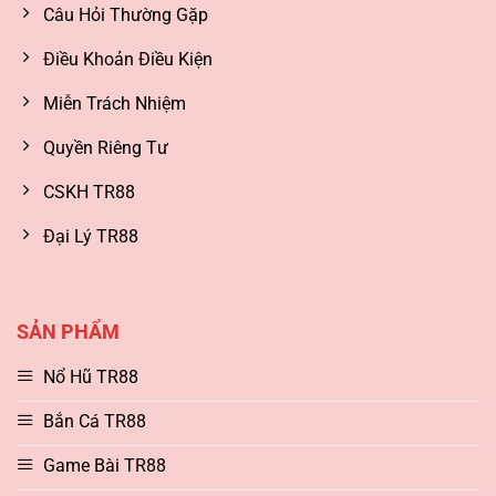
Câu Hỏi Thường Gặp
Điều Khoản Điều Kiện
Miễn Trách Nhiệm
Quyền Riêng Tư
CSKH TR88
Đại Lý TR88
SẢN PHẨM
Nổ Hũ TR88
Bắn Cá TR88
Game Bài TR88