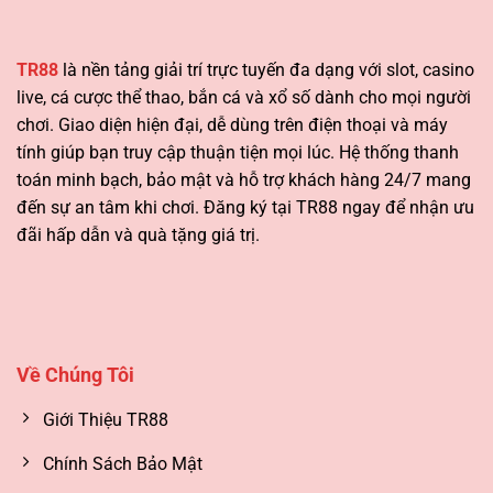
TR88
là nền tảng giải trí trực tuyến đa dạng với slot, casino
live, cá cược thể thao, bắn cá và xổ số dành cho mọi người
chơi. Giao diện hiện đại, dễ dùng trên điện thoại và máy
tính giúp bạn truy cập thuận tiện mọi lúc. Hệ thống thanh
toán minh bạch, bảo mật và hỗ trợ khách hàng 24/7 mang
đến sự an tâm khi chơi. Đăng ký tại TR88 ngay để nhận ưu
đãi hấp dẫn và quà tặng giá trị.
Về Chúng Tôi
Giới Thiệu TR88
Chính Sách Bảo Mật