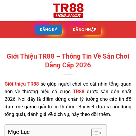
ĐĂNG KÝ
ĐĂNG NHẬP
Giới Thiệu TR88 – Thông Tin Về Sân Chơi
Đẳng Cấp 2026
Giới thiệu TR88
sẽ giúp người chơi có cái nhìn tổng quan
hơn về thương hiệu cá cược
TR88
được săn đón nhất
2026. Nơi đây là điểm dừng chân lý tưởng cho các tín đồ
đam mê game giải trí có thưởng. Bài viết đưa ra nội dung
tổng quát, đánh giá về dịch vụ, hãy theo dõi thêm.
Mục Lục