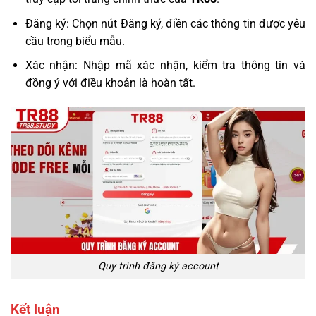
Đăng ký: Chọn nút Đăng ký, điền các thông tin được yêu
cầu trong biểu mẫu.
Xác nhận: Nhập mã xác nhận, kiểm tra thông tin và
đồng ý với điều khoản là hoàn tất.
Quy trình đăng ký account
Kết luận