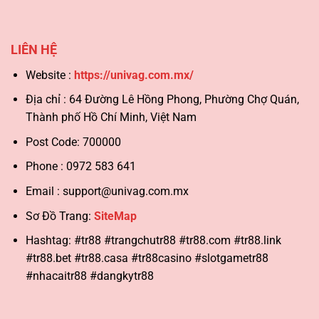
LIÊN HỆ
Website :
https://univag.com.mx/
Địa chỉ :
64 Đường Lê Hồng Phong, Phường Chợ Quán,
Thành phố Hồ Chí Minh, Việt Nam
Post Code: 700000
Phone : 0972 583 641
Email :
support@univag.com.mx
Sơ Đồ Trang:
SiteMap
Hashtag: #tr88 #trangchutr88 #tr88.com #tr88.link
#tr88.bet #tr88.casa #tr88casino #slotgametr88
#nhacaitr88 #dangkytr88