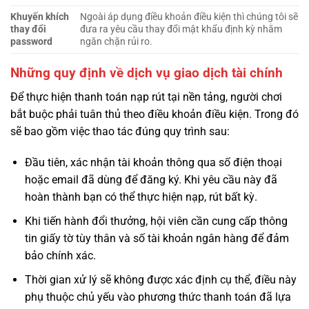
Khuyến khích
Ngoài áp dụng điều khoản điều kiện thì chúng tôi sẽ
thay đổi
đưa ra yêu cầu thay đổi mật khẩu định kỳ nhằm
password
ngăn chặn rủi ro.
Những quy định về dịch vụ giao dịch tài chính
Để thực hiện thanh toán nạp rút tại nền tảng, người chơi
bắt buộc phải tuân thủ theo điều khoản điều kiện. Trong đó
sẽ bao gồm việc thao tác đúng quy trình sau:
Đầu tiên, xác nhận tài khoản thông qua số điện thoại
hoặc email đã dùng để đăng ký. Khi yêu cầu này đã
hoàn thành bạn có thể thực hiện nạp, rút bất kỳ.
Khi tiến hành đổi thưởng, hội viên cần cung cấp thông
tin giấy tờ tùy thân và số tài khoản ngân hàng để đảm
bảo chính xác.
Thời gian xử lý sẽ không được xác định cụ thể, điều này
phụ thuộc chủ yếu vào phương thức thanh toán đã lựa