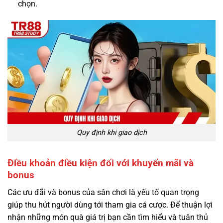
chọn.
Quy định khi giao dịch
Điều khoản điều kiện đối với khuyến mãi và
bonus
Các ưu đãi và bonus của sân chơi là yếu tố quan trọng
giúp thu hút người dùng tới tham gia cá cược. Để thuận lợi
nhận những món quà giá trị bạn cần tìm hiểu và tuân thủ