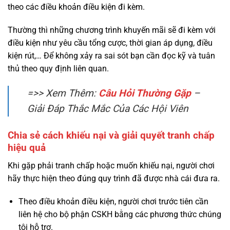
theo các điều khoản điều kiện đi kèm.
Thường thì những chương trình khuyến mãi sẽ đi kèm với
điều kiện như yêu cầu tổng cược, thời gian áp dụng, điều
kiện rút,… Để không xảy ra sai sót bạn cần đọc kỹ và tuân
thủ theo quy định liên quan.
=>> Xem Thêm:
Câu Hỏi Thường Gặp
–
Giải Đáp Thắc Mắc Của Các Hội Viên
Chia sẻ cách khiếu nại và giải quyết tranh chấp
hiệu quả
Khi gặp phải tranh chấp hoặc muốn khiếu nại, người chơi
hãy thực hiện theo đúng quy trình đã được nhà cái đưa ra.
Theo điều khoản điều kiện, người chơi trước tiên cần
liên hệ cho bộ phận CSKH bằng các phương thức chúng
tôi hỗ trợ.