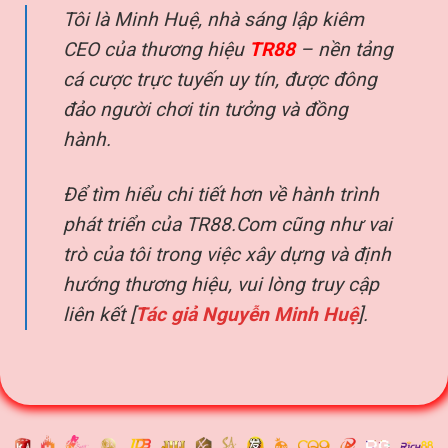
Tôi là Minh Huệ, nhà sáng lập kiêm
CEO của thương hiệu
TR88
– nền tảng
cá cược trực tuyến uy tín, được đông
đảo người chơi tin tưởng và đồng
hành.
Để tìm hiểu chi tiết hơn về hành trình
phát triển của TR88.Com cũng như vai
trò của tôi trong việc xây dựng và định
hướng thương hiệu, vui lòng truy cập
liên kết [
Tác giả Nguyễn Minh Huệ
].