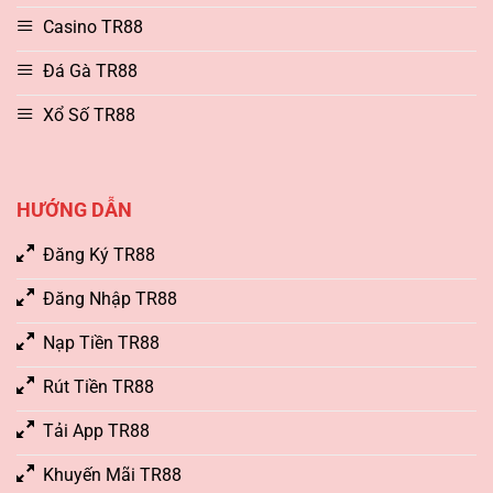
Casino TR88
Đá Gà TR88
Xổ Số TR88
HƯỚNG DẪN
Đăng Ký TR88
Đăng Nhập TR88
Nạp Tiền TR88
Rút Tiền TR88
Tải App TR88
Khuyến Mãi TR88