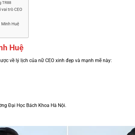
ng TR88
 vai trò CEO
n Minh Huệ
inh Huệ
 lược về lý lịch của nữ CEO xinh đẹp và mạnh mẽ này:
rường Đại Học Bách Khoa Hà Nội.