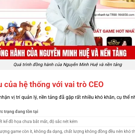
Quá trình đồng hành của Nguyễn Minh Huệ và nền tảng
của hệ thống với vai trò CEO
n vị trí quản lý, nền tảng đã gặp rất nhiều khó khăn, cụ thể n
c trạng đang tồn tại
ết kế đồ họa chưa bắt mắt, độ sắc nét kém
lượng game còn ít, không đa dạng, chất lượng không đồng đều nên khó t