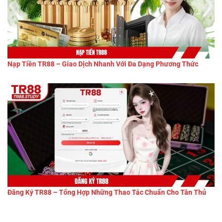
Nạp Tiền TR88 – Giao Dịch Nhanh Với Đa Dạng Phương Thức
Đăng Ký TR88 – Tổng Hợp Những Thao Tác Chuẩn Cho Tân Thủ