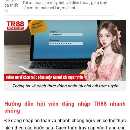
Hỗ trợ
Tối ưu hóa cho máy tính và điện thoại, giúp truy
đa thiết
cập mượt mà mọi lúc, mọi nơi.
bị
Thông tin về cách thức đăng nhập tài nhà cái trực tuyến
Hướng dẫn hội viên đăng nhập TR88 nhanh
chóng
Để đăng nhập an toàn và nhanh chóng hội viên có thể thực
hiện theo các bước sau. Cách thức truy cập vào trang chủ