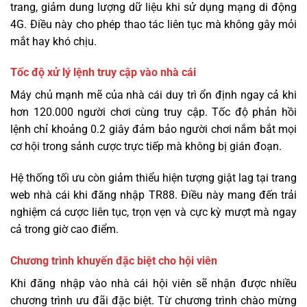
trang, giảm dung lượng dữ liệu khi sử dụng mạng di động
4G. Điều này cho phép thao tác liên tục mà không gây mỏi
mắt hay khó chịu.
Tốc độ xử lý lệnh truy cập vào nhà cái
Máy chủ mạnh mẽ của nhà cái duy trì ổn định ngay cả khi
hơn 120.000 người chơi cùng truy cập. Tốc độ phản hồi
lệnh chỉ khoảng 0.2 giây đảm bảo người chơi nắm bắt mọi
cơ hội trong sảnh cược trực tiếp mà không bị gián đoạn.
Hệ thống tối ưu còn giảm thiểu hiện tượng giật lag tại trang
web nhà cái khi đăng
nhập TR88. Điều này mang đến trải
nghiệm cá cược liên tục, trọn vẹn và cực kỳ mượt mà ngay
cả trong giờ cao điểm.
Chương trình khuyến đặc biệt cho hội viên
Khi đăng nhập vào nhà cái hội viên sẽ nhận được nhiều
chương trình ưu đãi đặc biệt. Từ chương trình chào mừng