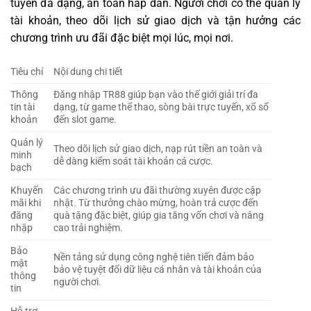
tuyến đa dạng, an toàn hấp dẫn. Người chơi có thể quản lý
tài khoản, theo dõi lịch sử giao dịch và tận hưởng các
chương trình ưu đãi đặc biệt mọi lúc, mọi nơi.
Tiêu chí
Nội dung chi tiết
Thông
Đăng nhập TR88 giúp bạn vào thế giới giải trí đa
tin tài
dạng, từ game thể thao, sòng bài trực tuyến, xổ số
khoản
đến slot game.
Quản lý
Theo dõi lịch sử giao dịch, nạp rút tiền an toàn và
minh
dễ dàng kiểm soát tài khoản cá cược.
bạch
Khuyến
Các chương trình ưu đãi thường xuyên được cập
mãi khi
nhật. Từ thưởng chào mừng, hoàn trả cược đến
đăng
quà tặng đặc biệt, giúp gia tăng vốn chơi và nâng
nhập
cao trải nghiệm.
Bảo
Nền tảng sử dụng công nghệ tiên tiến đảm bảo
mật
bảo vệ tuyệt đối dữ liệu cá nhân và tài khoản của
thông
người chơi.
tin