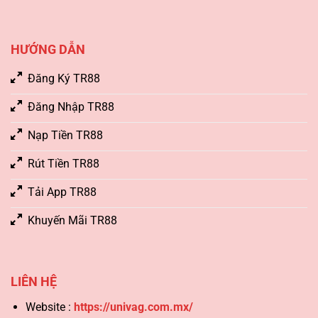
HƯỚNG DẪN
Đăng Ký TR88
Đăng Nhập TR88
Nạp Tiền TR88
Rút Tiền TR88
Tải App TR88
Khuyến Mãi TR88
LIÊN HỆ
Website :
https://univag.com.mx/