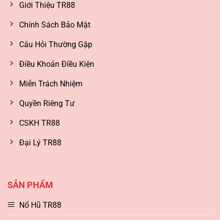
Giới Thiệu TR88
Chính Sách Bảo Mật
Câu Hỏi Thường Gặp
Điều Khoản Điều Kiện
Miễn Trách Nhiệm
Quyền Riêng Tư
CSKH TR88
Đại Lý TR88
SẢN PHẨM
Nổ Hũ TR88