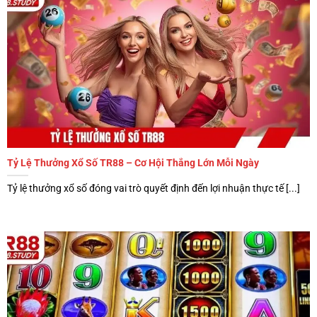
Tỷ Lệ Thưởng Xổ Số TR88 – Cơ Hội Thắng Lớn Mỗi Ngày
Tỷ lệ thưởng xổ số đóng vai trò quyết định đến lợi nhuận thực tế [...]