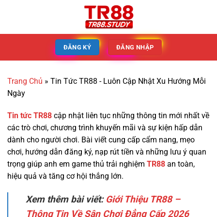
ĐĂNG KÝ
ĐĂNG NHẬP
Trang Chủ
»
Tin Tức TR88 - Luôn Cập Nhật Xu Hướng Mỗi
Ngày
Tin tức TR88
cập nhật liên tục những thông tin mới nhất về
các trò chơi, chương trình khuyến mãi và sự kiện hấp dẫn
dành cho người chơi. Bài viết cung cấp cẩm nang, mẹo
chơi, hướng dẫn đăng ký, nạp rút tiền và những lưu ý quan
trọng giúp anh em game thủ trải nghiệm
TR88
an toàn,
hiệu quả và tăng cơ hội thắng lớn.
Xem thêm bài viết:
Giới Thiệu TR88 –
Thông Tin Về Sân Chơi Đẳng Cấp 2026