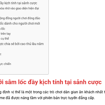
ầy kịch tính tại sảnh cược
hóa nhờ vào giao diện hiện đại
cộng đồng người chơi đông đảo
lốc dành cho người chơi mới
 lốc
 trên tay
 cụ thể
ược chia sẻ bởi cao thủ lâu năm
ốc
hực chiến
i sâm lốc đầy kịch tính tại sảnh cược
định vị thế là một trong các trò chơi dân gian ăn khách nhất t
ame đã được nâng tầm với phiên bản trực tuyến đẳng cấp.