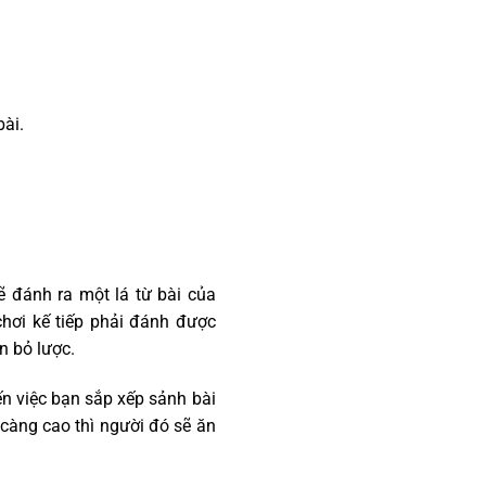
bài.
ẽ đánh ra một lá từ bài của
 chơi kế tiếp phải đánh được
n bỏ lược.
ến việc bạn sắp xếp sảnh bài
 càng cao thì người đó sẽ ăn