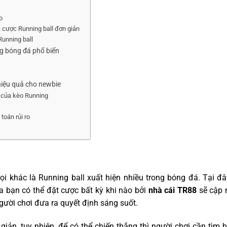
o
á cược Running ball đơn giản
Running ball
ng bóng đá phổ biến
hiệu quả cho newbie
 của kèo Running
toán rủi ro
i khác là Running ball xuất hiện nhiều trong bóng đá. Tại đây,
ia bạn có thể đặt cược bất kỳ khi nào bởi
nhà cái TR88
sẽ cập 
gười chơi đưa ra quyết định sáng suốt.
giản, tuy nhiên, để có thể chiến thắng thì người chơi cần tìm 