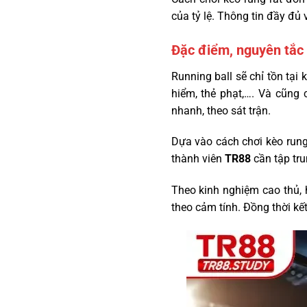
của tỷ lệ. Thông tin đầy đủ
Đặc điểm, nguyên tắc
Running ball sẽ chỉ tồn tại 
hiểm, thẻ phạt,…. Và cũng
nhanh, theo sát trận.
Dựa vào cách chơi kèo rung, 
thành viên
TR88
cần tập tr
Theo kinh nghiệm cao thủ, h
theo cảm tính. Đồng thời kết