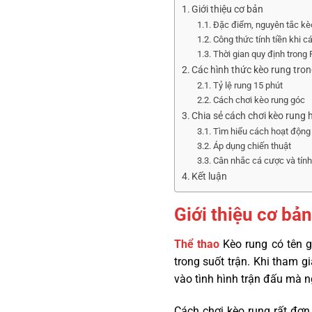
Giới thiệu cơ bản
Đặc điểm, nguyên tắc kè
Công thức tính tiền khi c
Thời gian quy định trong 
Các hình thức kèo rung tro
Tỷ lệ rung 15 phút
Cách chơi kèo rung góc
Chia sẻ cách chơi kèo rung 
Tìm hiểu cách hoạt động
Áp dụng chiến thuật
Cân nhắc cá cược và tính 
Kết luận
Giới thiệu cơ bản
Thể thao
Kèo rung có tên gọ
trong suốt trận. Khi tham g
vào tình hình trận đấu mà n
Cách chơi kèo rung rất đơn 