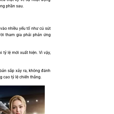
ong phần sau.
a vào nhiều yếu tố như cú sút
ười tham gia phải phản ứng
 tỷ lệ mới xuất hiện. Vì vậy,
h bản sắp xảy ra, không đánh
g cao tỷ lệ chiến thắng.