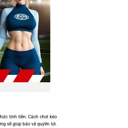
hức tính tiền. Cách chơi kèo
ng sẽ giúp bảo vệ quyền lợi.