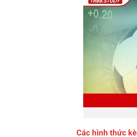
Các hình thức kè