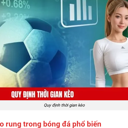
Quy định thời gian kèo
o rung trong bóng đá phổ biến