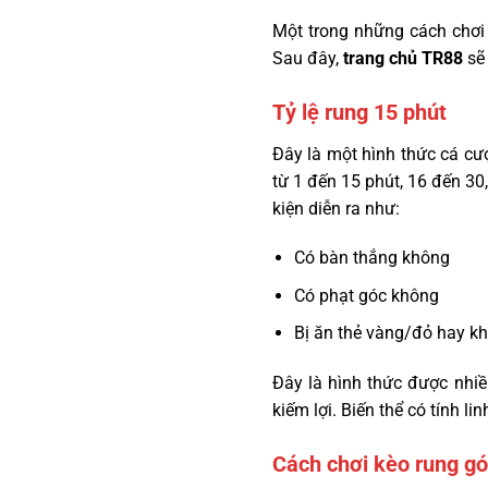
Một trong những cách chơi q
Sau đây,
trang chủ TR88
sẽ
Tỷ lệ rung 15 phút
Đây là một hình thức cá cư
từ 1 đến 15 phút, 16 đến 30
kiện diễn ra như:
Có bàn thắng không
Có phạt góc không
Bị ăn thẻ vàng/đỏ hay k
Đây là hình thức được nhiề
kiếm lợi. Biến thể có tính l
Cách chơi kèo rung g