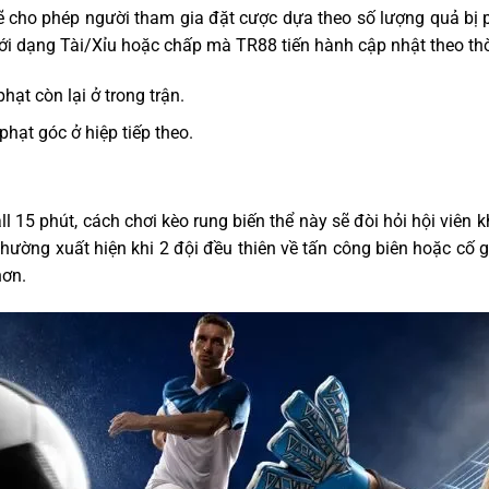
ẽ cho phép người tham gia đặt cược dựa theo số lượng quả bị ph
dưới dạng Tài/Xỉu hoặc chấp mà TR88 tiến hành cập nhật theo th
hạt còn lại ở trong trận.
hạt góc ở hiệp tiếp theo.
l 15 phút, cách chơi kèo rung biến thể này sẽ đòi hỏi hội viên 
 thường xuất hiện khi 2 đội đều thiên về tấn công biên hoặc cố g
hơn.