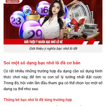
Giới thiệu ý nghĩa bạc nhớ lô đề
Soi một số dạng bạc nhớ lô đề cơ bản
Có rất nhiều những trường hợp đa dạng cần sử dụng hình
thức chơi này, để tìm ra con số lý tưởng nhất đặt cược.
Trong đó, hội viên lần đầu tham gia có thể chọn lọc một số
dạng cụ thể như sau:
Thống kê bạc nhớ lô đề từng trường hợp