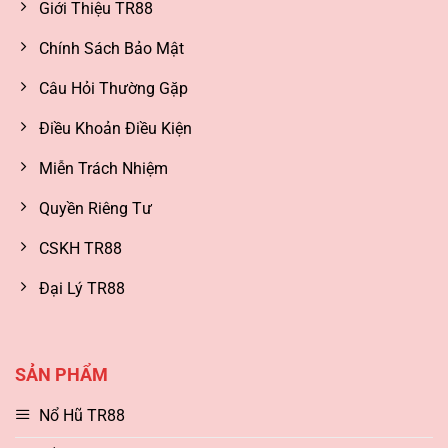
Giới Thiệu TR88
Chính Sách Bảo Mật
Câu Hỏi Thường Gặp
Điều Khoản Điều Kiện
Miễn Trách Nhiệm
Quyền Riêng Tư
CSKH TR88
Đại Lý TR88
SẢN PHẨM
Nổ Hũ TR88