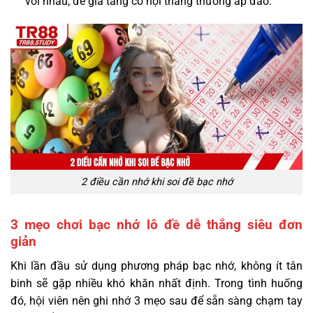
với nhau, để gia tăng cơ hội thắng thưởng áp đảo.
2 điều cần nhớ khi soi đề bạc nhớ
3 mẹo chơi bạc nhớ lô đề dễ thắng siêu đơn
giản
Khi lần đầu sử dụng phương pháp bạc nhớ, không ít tân
binh sẽ gặp nhiều khó khăn nhất định. Trong tình huống
đó, hội viên nên ghi nhớ 3 mẹo sau để sẵn sàng chạm tay