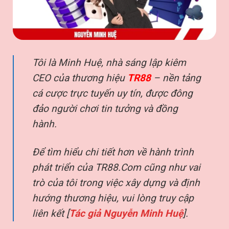
Tôi là Minh Huệ, nhà sáng lập kiêm
CEO của thương hiệu
TR88
– nền tảng
cá cược trực tuyến uy tín, được đông
đảo người chơi tin tưởng và đồng
hành.
Để tìm hiểu chi tiết hơn về hành trình
phát triển của TR88.Com cũng như vai
trò của tôi trong việc xây dựng và định
hướng thương hiệu, vui lòng truy cập
liên kết [
Tác giả Nguyễn Minh Huệ
].