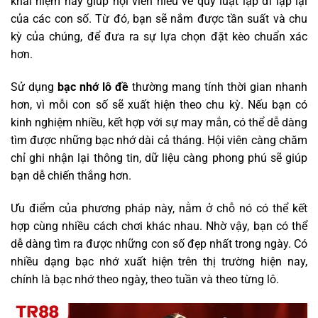
khái niệm này giúp hội viên hiểu về quy luật lặp đi lặp lại
của các con số. Từ đó, bạn sẽ nắm được tần suất và chu
kỳ của chúng, để đưa ra sự lựa chọn đặt kèo chuẩn xác
hơn.
Sử dụng
bạc nhớ lô đề
thường mang tính thời gian nhanh
hơn, vì mỗi con số sẽ xuất hiện theo chu kỳ. Nếu bạn có
kinh nghiệm nhiều, kết hợp với sự may mắn, có thể dễ dàng
tìm được những bạc nhớ dài cả tháng. Hội viên càng chăm
chỉ ghi nhận lại thông tin, dữ liệu càng phong phú sẽ giúp
bạn dễ chiến thắng hơn.
Ưu điểm của phương pháp này, nằm ở chỗ nó có thể kết
hợp cùng nhiều cách chơi khác nhau. Nhờ vậy, bạn có thể
dễ dàng tìm ra được những con số đẹp nhất trong ngày. Có
nhiều dạng bạc nhớ xuất hiện trên thị trường hiện nay,
chính là bạc nhớ theo ngày, theo tuần và theo từng lô.