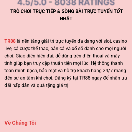
TRÒ CHƠI TRỰC TIẾP & SÒNG BÀI TRỰC TUYẾN TỐT
NHẤT
TR88
là nền tảng giải trí trực tuyến đa dạng với slot, casino
live, cá cược thể thao, bắn cá và xổ số dành cho mọi người
chơi. Giao diện hiện đại, dễ dùng trên điện thoại và máy
tính giúp bạn truy cập thuận tiện mọi lúc. Hệ thống thanh
toán minh bạch, bảo mật và hỗ trợ khách hàng 24/7 mang
đến sự an tâm khi chơi. Đăng ký tại TR88 ngay để nhận ưu
đãi hấp dẫn và quà tặng giá trị.
Về Chúng Tôi