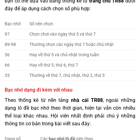
bạn có thể dựa vào bảng thống kê từ
trang chủ TR88
dưới
đây để áp dụng cách chọn số phù hợp:
Bạc nhớ
Số nên chọn
97
Chọn chơi vào ngày thứ 5 và thứ 7
89-98
Thường chọn các ngày thứ 7 hoặc chủ nhật
56
Hay về thứ 5 và chủ nhật trong tuần
66
Hay về thứ 5, thứ 6, thứ 7
33
Thường về thứ 7, chủ nhật, thứ 2, thứ 3
Bạc nhớ dạng đi kèm với nhau
Theo thống kê từ nền tảng
nhà cái TR88
, ngoài những
dạng lô đề bạc nhớ theo thời gian, hiện tại vẫn còn nhiều
thể loại khác nhau. Hội viên nhất định phải chú ý những
thông tin cơ bản trong bài viết sau đây:
Dạng số
Các
bạc nhớ lô đề
nên theo