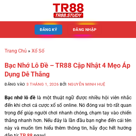
ĐĂNG KÝ
ĐĂNG NHẬP
Trang Chủ
»
Xổ Số
Bạc Nhớ Lô Đề – TR88 Cập Nhật 4 Mẹo Áp
Dụng Dễ Thắng
ĐĂNG VÀO
3 THÁNG 1, 2026
BỞI
NGUYỄN MINH HUỆ
Bạc nhớ lô đề
là một thuật ngữ được nhiều hội viên nhắc
đến khi chơi cá cược xổ số online. Nó đóng vai trò rất quan
trọng để giúp người chơi nhanh chóng, chạm tay vào chiến
thắng nhanh hơn. Nếu đây là lần đầu bạn nghe đến cái tên
này và muốn tìm hiểu thêm thông tin, hãy đọc hết hướng
dẫn từ
TR 88
ngay!